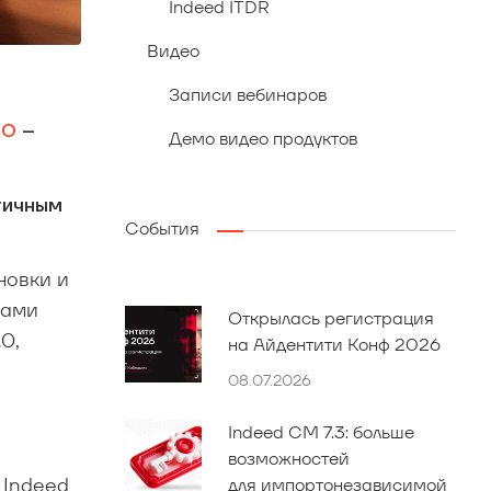
Indeed ITDR
Видео
Записи вебинаров
.0
–
Демо видео продуктов
тичным
События
новки и
пами
Открылась регистрация
0,
на Айдентити Конф 2026
08.07.2026
Indeed CM 7.3: больше
возможностей
 Indeed
для импортонезависимой