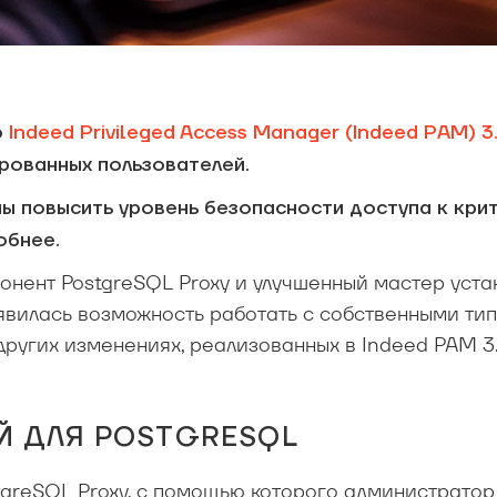
ю
Indeed Privileged Access Manager (Indeed PAM) 3
ированных пользователей.
ы повысить уровень безопасности доступа к кри
обнее.
нент PostgreSQL Proxy и улучшенный мастер уста
оявилась возможность работать с собственными ти
других изменениях, реализованных в Indeed PAM 3.
Й ДЛЯ POSTGRESQL
tgreSQL Proxy, с помощью которого администратор