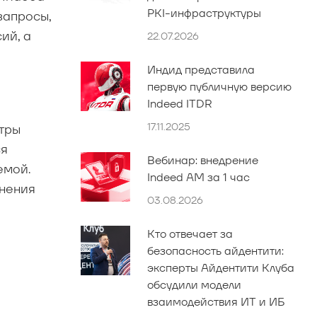
PKI-инфраструктуры
запросы,
ий, а
22.07.2026
Индид представила
первую публичную версию
Indeed ITDR
17.11.2025
тры
ся
Вебинар: внедрение
емой.
Indeed AM за 1 час
енения
03.08.2026
Кто отвечает за
безопасность айдентити:
эксперты Айдентити Клуба
обсудили модели
взаимодействия ИТ и ИБ