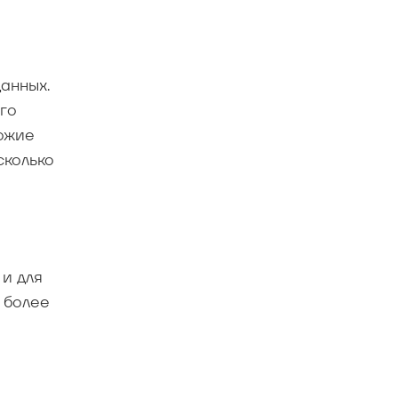
анных.
го
хожие
сколько
и для
 более