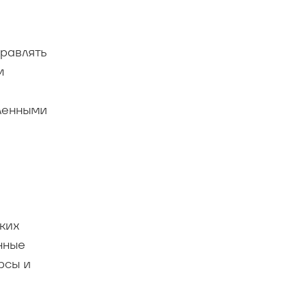
правлять
м
вленными
ких
нные
рсы и