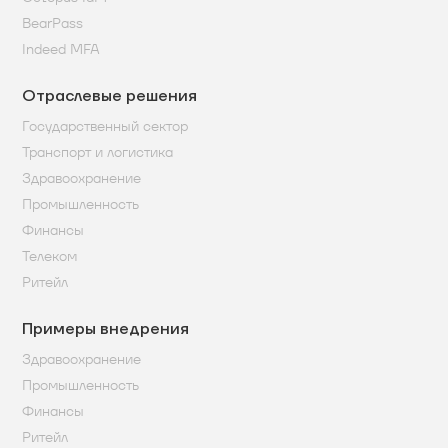
BearPass
Indeed MFA
Откликнуться
Отраслевые решения
Государственный сектор
Транспорт и логистика
Здравоохранение
Промышленность
Финансы
Телеком
Ритейл
Примеры внедрения
Здравоохранение
Промышленность
Финансы
Ритейл