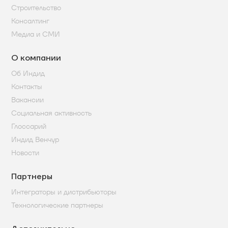
Строительство
Консалтинг
Медиа и СМИ
О компании
Об Индид
Контакты
Вакансии
Социальная активность
Глоссарий
Индид Венчур
Новости
Партнеры
Интеграторы и дистрибьюторы
Технологические партнеры