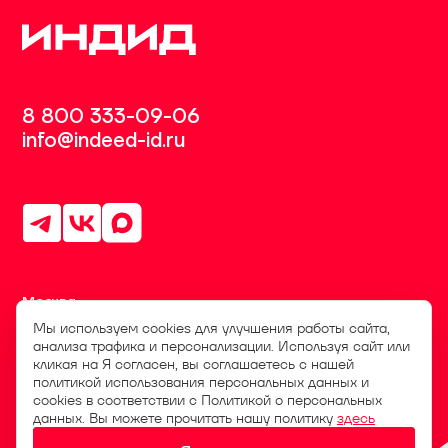
8 800 333-09-06
info@indeed-id.ru
Москва
Пресненская набережная, д. 12,
Мы используем cookies для улучшения работы сайта,
Башня «Федерация», офис 7709
анализа трафика и персонализации. Используя сайт или
кликая на Я согласен, вы соглашаетесь с нашей
Санкт-Петербург
политикой использования персональных данных и
ул. Итальянская, д. 17А, офис 1НC
cookies в соответствии с Политикой о персональных
данных. Вы можете прочитать нашу политику
здесь
Великий Новгород