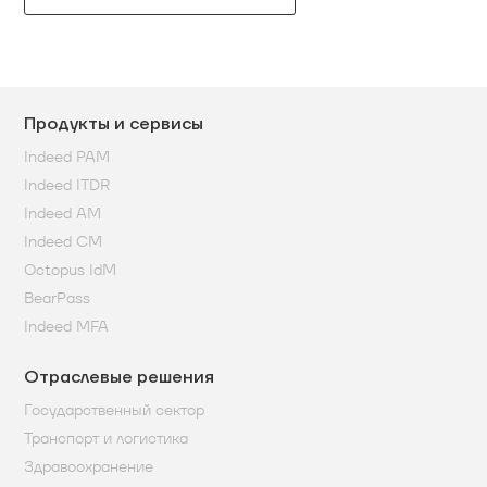
Продукты и сервисы
Indeed PAM
Indeed ITDR
Indeed AM
Indeed CM
Octopus IdM
BearPass
Indeed MFA
Отраслевые решения
Государственный сектор
Транспорт и логистика
Здравоохранение