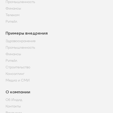
Промышленность
Финансы
Телеком
Ритейл
Примеры внедрения
Здравоохранение
Промышленность
Финансы
Ритейл
Строительство
Консалтинг
Медиа и СМИ
О компании
Об Индид
Контакты
Вакансии