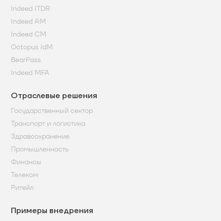
Indeed ITDR
Indeed AM
Indeed CM
Octopus IdM
BearPass
Indeed MFA
Отраслевые решения
Государственный сектор
Транспорт и логистика
Здравоохранение
Промышленность
Финансы
Телеком
Ритейл
Примеры внедрения