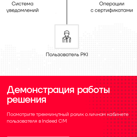
Демонстрация работы
решения
Посмотрите трехминутный ролик о личном кабинете
пользователя в Indeed CM