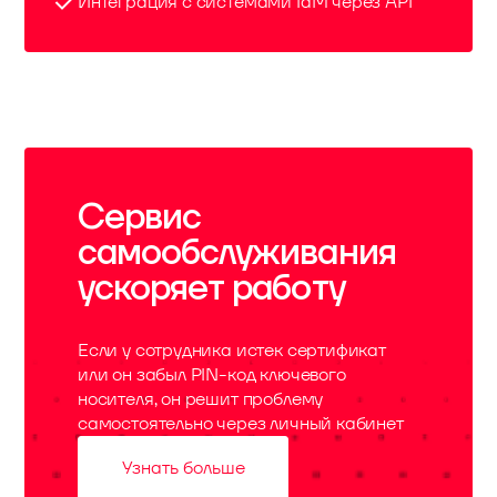
Интеграция с системами IdM через API
Сервис
самообслуживания
ускоряет работу
Если у сотрудника истек сертификат
или он забыл PIN-код ключевого
носителя, он решит проблему
самостоятельно через личный кабинет
Узнать больше