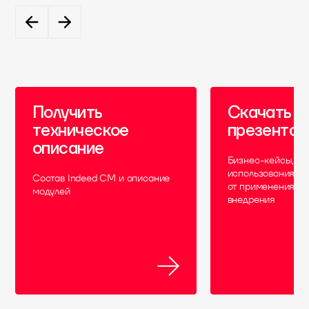
Получить
Скачать
техническое
презента
описание
Бизнес-кейсы, с
использования, в
Состав Indeed CM и описание
от применения и
модулей
внедрения