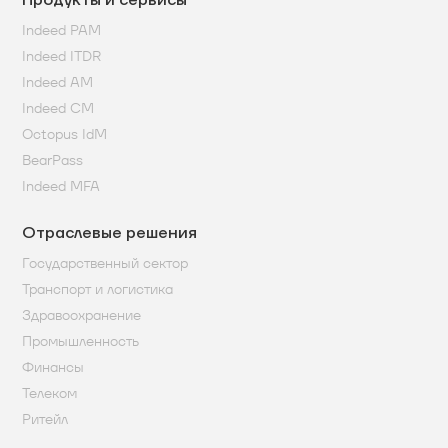
Продукты и сервисы
Indeed PAM
Indeed ITDR
Indeed AM
Indeed CM
Octopus IdM
BearPass
Indeed MFA
Отраслевые решения
Государственный сектор
Транспорт и логистика
Здравоохранение
Промышленность
Финансы
Телеком
Ритейл