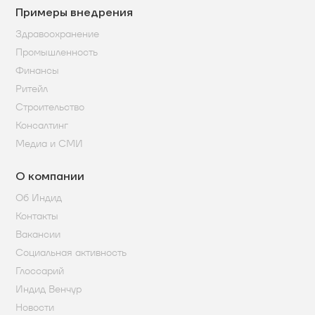
Примеры внедрения
Здравоохранение
Промышленность
Финансы
Ритейл
Строительство
Консалтинг
Медиа и СМИ
О компании
Об Индид
Контакты
Вакансии
Социальная активность
Глоссарий
Индид Венчур
Новости