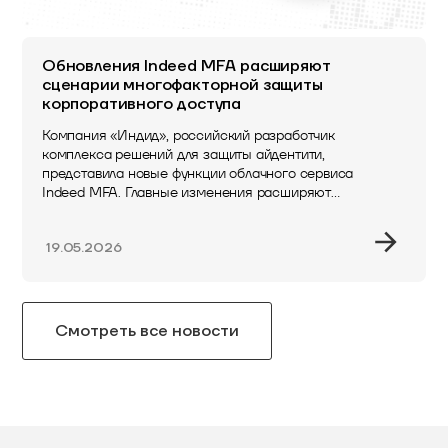
Обновления Indeed MFA расширяют
сценарии многофакторной защиты
корпоративного доступа
Компания «Индид», российский разработчик
комплекса решений для защиты айдентити,
представила новые функции облачного сервиса
Indeed MFA. Главные изменения расширяют
возможности применения многофакторной
аутентификации, упрощают масштабирование
19.05.2026
технологии в корпоративной…
Смотреть все новости