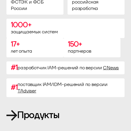
ФСТЭК и ФСБ
российская
России
разработка
1000+
защищаемых систем
17+
150+
лет опыта
партнеров
#1
разработчик IAM-решений по версии
CNews
поставщик IAM/IDM-решений по версии
#1
TAdviser
Продукты