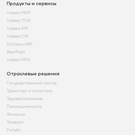
Продукты и сервисы
Indeed PAM
Indeed ITDR
Indeed AM
Indeed CM
Octopus IdM
BearPass
Indeed MFA
Отраслевые решения
Государственный сектор
Транспорт и логистика
Здравоохранение
Промышленность
Финансы
Телеком
Ритейл