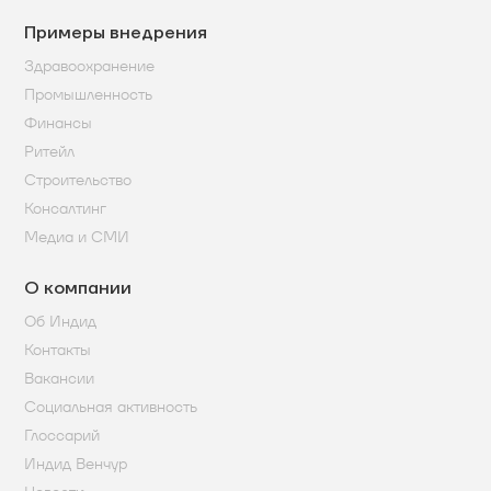
Примеры внедрения
Здравоохранение
Промышленность
Финансы
Ритейл
Строительство
Консалтинг
Медиа и СМИ
О компании
Об Индид
Контакты
Вакансии
Социальная активность
Глоссарий
Индид Венчур