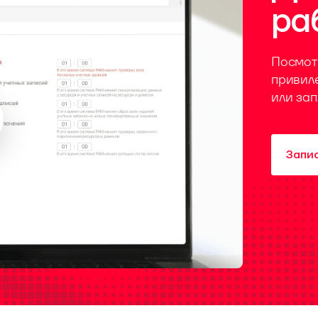
ра
Посмот
привил
или за