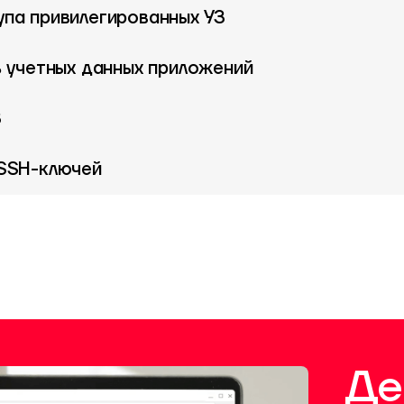
упа привилегированных УЗ
ь учетных данных приложений
З
 SSH-ключей
Де