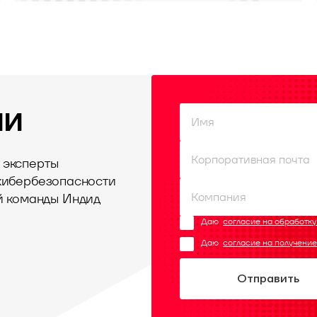
ми
 эксперты
 кибербезопасности
й команды Индид
Даю
согласие на обработк
Даю
согласие на получени