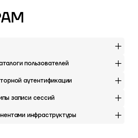
 PAM
талоги пользователей
кторной аутентификации
пы записи сессий
онентами инфраструктуры