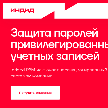
Защита паролей
привилегированн
учетных записей
Indeed PAM исключает несанкционированный 
системам компании
Получить описание