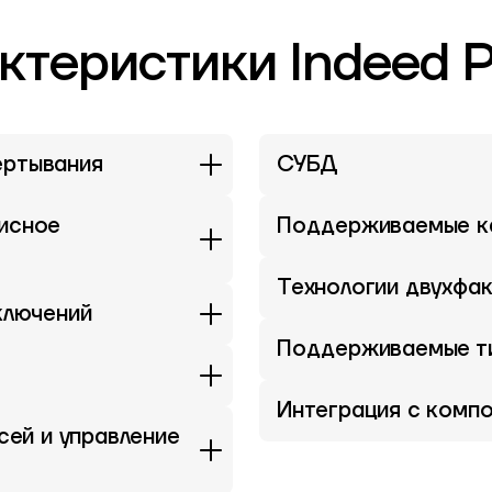
ктеристики Indeed
ертывания
СУБД
исное
Поддерживаемые ка
Технологии двухфа
ключений
Поддерживаемые ти
Интеграция с комп
сей и управление