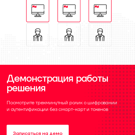
Демонстрация работы
решения
Посмотрите трехминутный ролик о шифровании
и аутентификации без смарт-карт и токенов
Записаться на демо