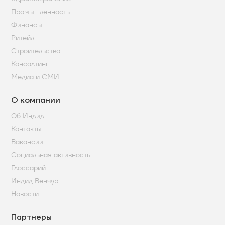
Промышленность
Финансы
Ритейл
Строительство
Консалтинг
Медиа и СМИ
О компании
Об Индид
Контакты
Вакансии
Социальная активность
Глоссарий
Индид Венчур
Новости
Партнеры