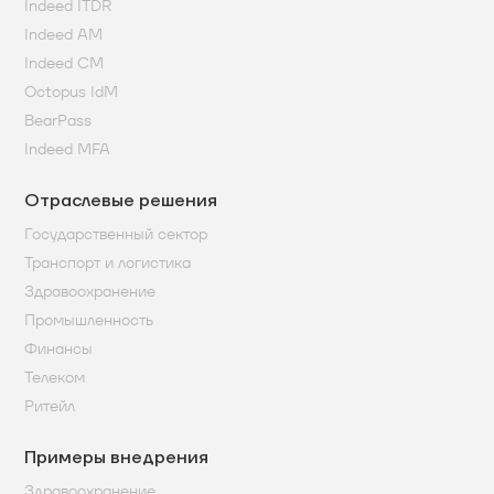
Indeed ITDR
Indeed AM
Indeed CM
Octopus IdM
BearPass
Indeed MFA
Отраслевые решения
Государственный сектор
Транспорт и логистика
Здравоохранение
Промышленность
Финансы
Телеком
Ритейл
Примеры внедрения
Здравоохранение