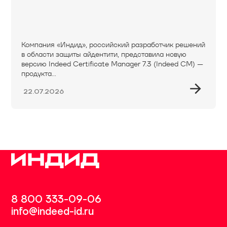
Компания «Индид», российский разработчик решений
в области защиты айдентити, представила новую
версию Indeed Certificate Manager 7.3 (Indeed CM) —
продукта...
22.07.2026
8 800 333-09-06
info@indeed-id.ru