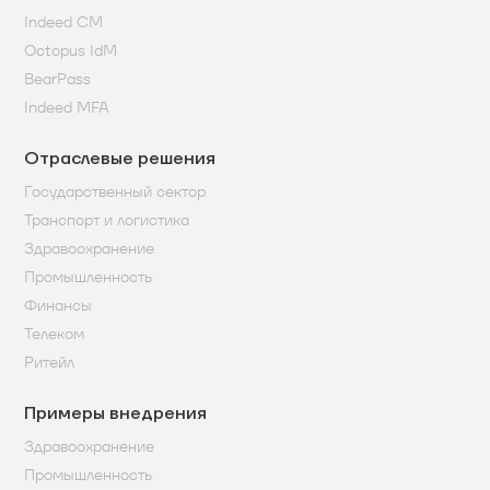
Indeed CM
Octopus IdM
BearPass
Indeed MFA
Отраслевые решения
Государственный сектор
Транспорт и логистика
Здравоохранение
Промышленность
Финансы
Телеком
Ритейл
Примеры внедрения
Здравоохранение
Промышленность