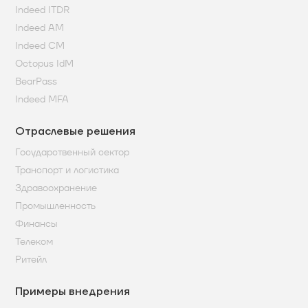
Indeed ITDR
Indeed AM
Indeed CM
Octopus IdM
BearPass
Indeed MFA
Отраслевые решения
Государственный сектор
Транспорт и логистика
Здравоохранение
Промышленность
Финансы
Телеком
Ритейл
Примеры внедрения