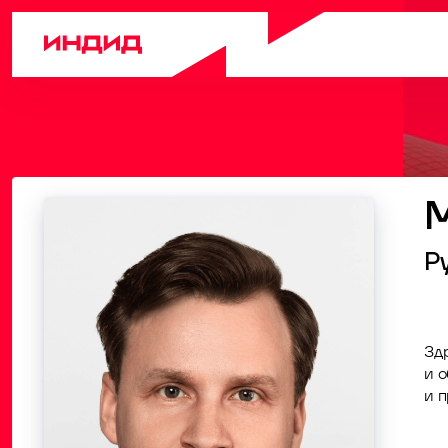
М
Р
Здр
и 
и 