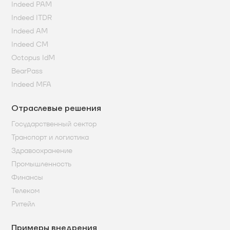
Indeed PAM
Indeed ITDR
Indeed AM
Indeed CM
Octopus IdM
BearPass
Indeed MFA
Отраслевые решения
Государственный сектор
Транспорт и логистика
Здравоохранение
Промышленность
Финансы
Телеком
Ритейл
Примеры внедрения