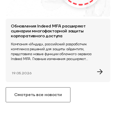
Обновления Indeed MFA расширяют
сценарии многофакторной защиты
корпоративного доступа
Компания «Индид», российский разработчик
комплекса решений для защиты айдентити,
представила новые функции облачного сервиса
Indeed MFA. Главные изменения расширяют
возможности применения многофакторной
аутентификации, упрощают масштабирование
19.05.2026
технологии в корпоративной…
Смотреть все новости