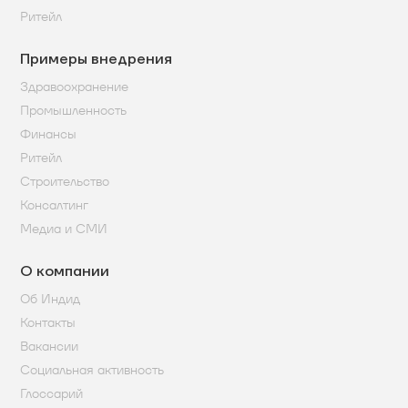
Ритейл
Примеры внедрения
Здравоохранение
Промышленность
Финансы
Ритейл
Строительство
Консалтинг
Медиа и СМИ
О компании
Об Индид
Контакты
Вакансии
Социальная активность
Глоссарий