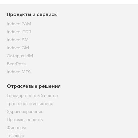
Продукты и сервисы
Indeed PAM
Indeed ITDR
Indeed AM
Indeed CM
Octopus IdM
BearPass
Indeed MFA
Отраслевые решения
Государственный сектор
Транспорт и логистика
Здравоохранение
Промышленность
Финансы
Телеком