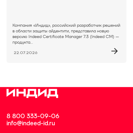
Компания «Индид», российский разработчик решений
в области защиты айдентити, представила новую
версию Indeed Certificate Manager 7.3 (Indeed CM) —
продукта...
22.07.2026
8 800 333-09-06
info@indeed-id.ru