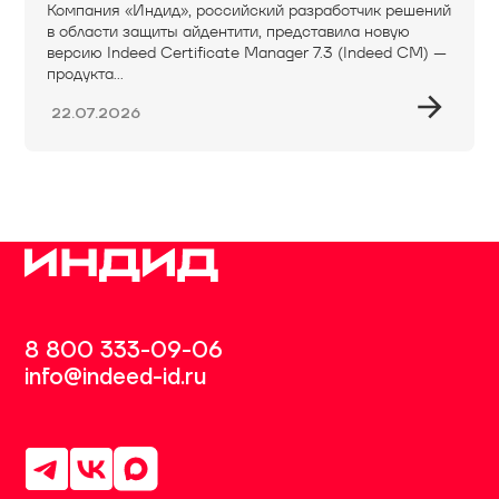
Компания «Индид», российский разработчик решений
в области защиты айдентити, представила новую
версию Indeed Certificate Manager 7.3 (Indeed CM) —
продукта...
22.07.2026
8 800 333-09-06
info@indeed-id.ru