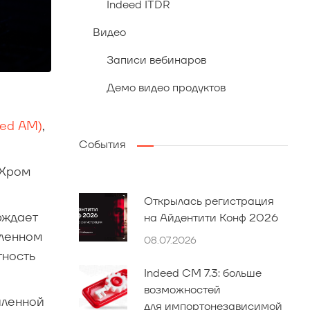
Indeed ITDR
Видео
Записи вебинаров
Демо видео продуктов
eed AM)
,
События
 Хром
Открылась регистрация
рждает
на Айдентити Конф 2026
аленном
08.07.2026
тность
Indeed CM 7.3: больше
возможностей
иленной
для импортонезависимой