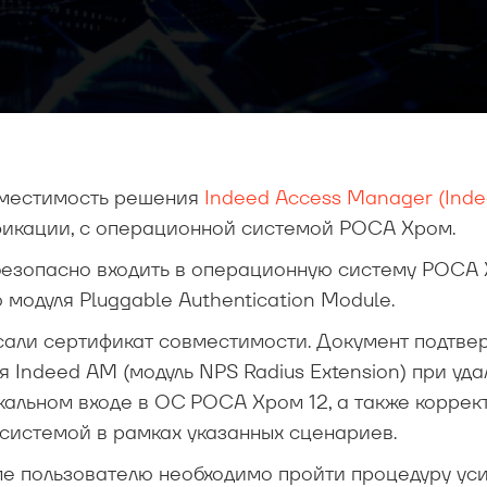
вместимость решения
Indeed Access Manager (Ind
фикации, с операционной системой РОСА Хром.
безопасно входить в операционную систему РОСА
модуля Pluggable Authentication Module.
сали сертификат совместимости. Документ подтве
Indeed AM (модуль NPS Radius Extension) при уд
кальном входе в ОС РОСА Хром 12, а также коррек
системой в рамках указанных сценариев.
ме пользователю необходимо пройти процедуру ус