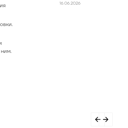
16.06.2026
ния
овки.
м
 ним.