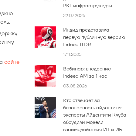
PKI-инфраструктуры
нужно
22.07.2026
оль.
Индид представила
держку
первую публичную версию
ритму
Indeed ITDR
17.11.2025
на
сайте
Вебинар: внедрение
Indeed AM за 1 час
03.08.2026
Кто отвечает за
безопасность айдентити:
эксперты Айдентити Клуба
обсудили модели
взаимодействия ИТ и ИБ