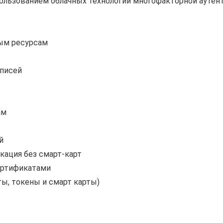
пользованием облачных технологий многофакторной ауте
ым ресурсам
аписей
ам
й
кация без смарт-карт
ертификатами
ы, токены и смарт карты)