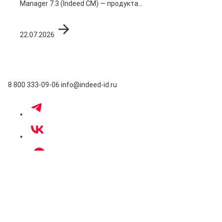
Manager 7.3 (Indeed CM) — продукта...
22.07.2026
8 800 333-09-06
info@indeed-id.ru
Москва
Пресненская набережная, д. 12,
Башня «Федерация», офис 7709