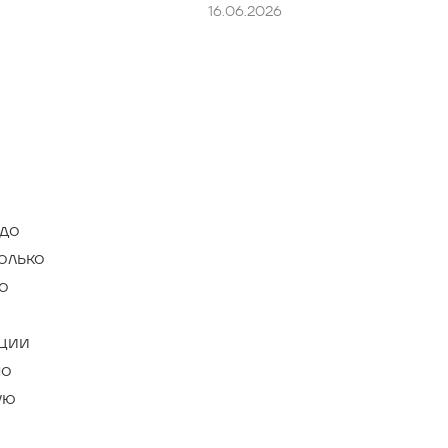
16.06.2026
я
здо
олько
о
ации
но
ую