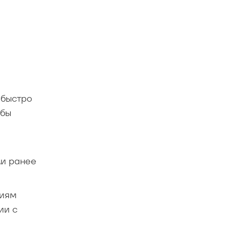
 быстро
обы
ли ранее
циям
ии с