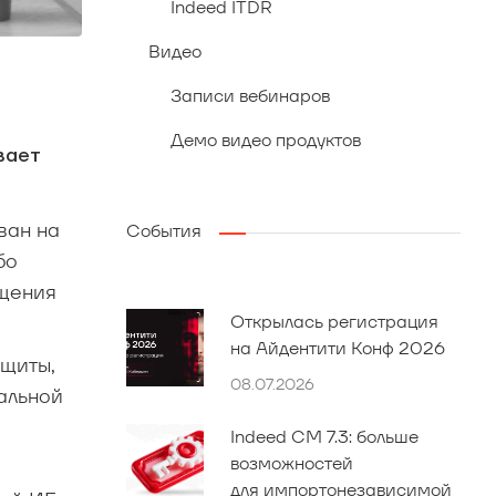
Indeed ITDR
Видео
Записи вебинаров
Демо видео продуктов
вает
ван на
События
бо
ащения
Открылась регистрация
на Айдентити Конф 2026
щиты,
08.07.2026
альной
Indeed CM 7.3: больше
возможностей
для импортонезависимой