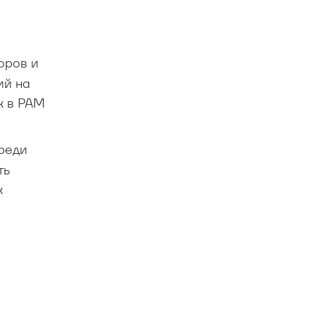
оров и
ий на
х в PAM
среди
ть
х