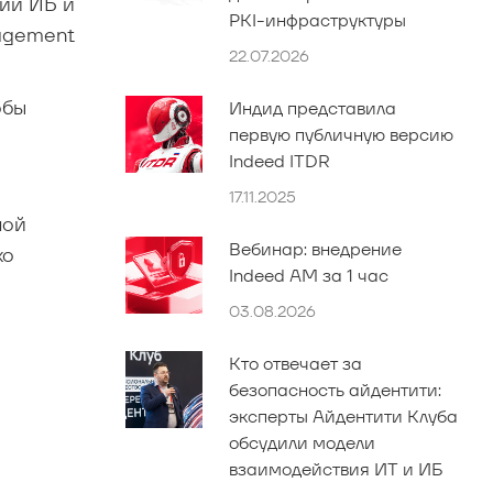
ий ИБ и
PKI-инфраструктуры
nagement
22.07.2026
обы
Индид представила
первую публичную версию
Indeed ITDR
17.11.2025
ной
Вебинар: внедрение
ко
Indeed AM за 1 час
03.08.2026
Кто отвечает за
безопасность айдентити:
эксперты Айдентити Клуба
обсудили модели
взаимодействия ИТ и ИБ