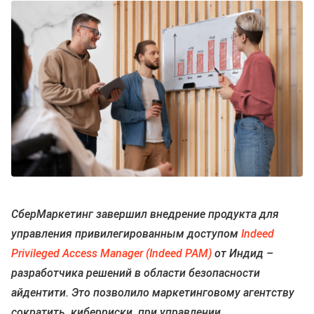
СберМаркетинг завершил внедрение продукта для
управления привилегированным доступом
Indeed
Privileged Access Manager (Indeed PAM)
от Индид –
разработчика решений в области безопасности
айдентити. Это позволило маркетинговому агентству
сократить киберриски при управлении