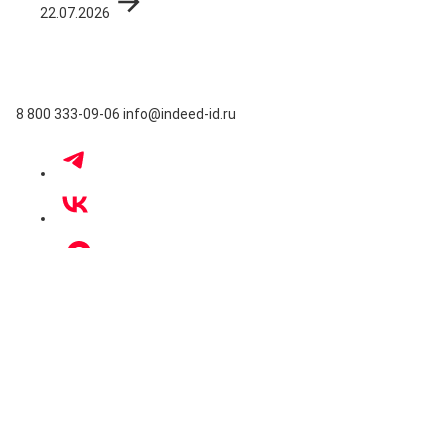
22.07.2026
8 800 333-09-06
info@indeed-id.ru
Москва
Пресненская набережная, д. 12,
Башня «Федерация», офис 7709
Санкт-Петербург