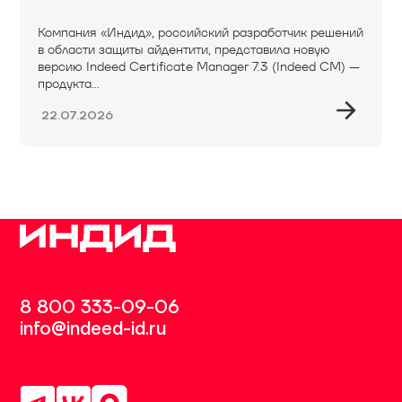
Компания «Индид», российский разработчик решений
в области защиты айдентити, представила новую
версию Indeed Certificate Manager 7.3 (Indeed CM) —
продукта...
22.07.2026
8 800 333-09-06
info@indeed-id.ru