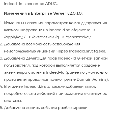
Indeed-Id в оснастке ADUC.
Изменения в Enterprise Server v2.0.1.0:
Изменены названия параметров команд управления
ключом шифрования в IndeedId.srvcfg.exe: /e ->
/applykey, /i-> /extractkey, /g -> /generatekey.
Добавлена возможность освобождения
неиспользуемых лицензий через IndeedId.srvcfg.exe.
Добавлена делегация прав Indeed-Id учётной записи
пользователя, под которой выполняется создание
экземпляра системы Indeed-Id (ранее по умолчанию
права делегировались только группе Domain Admins).
В утилите IndeedId.instance.exe добавлен вывод
подробного лога действий при создании экземпляра
системы.
Добавлена запись события разблокировки