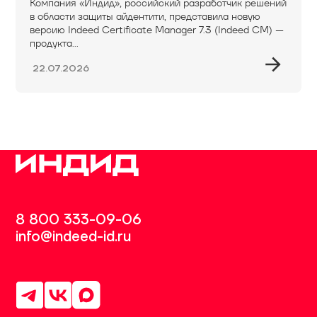
Компания «Индид», российский разработчик решений
в области защиты айдентити, представила новую
версию Indeed Certificate Manager 7.3 (Indeed CM) —
продукта...
22.07.2026
8 800 333-09-06
info@indeed-id.ru