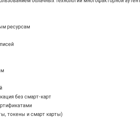
пользованием облачных технологий многофакторной ауте
ым ресурсам
аписей
ам
й
кация без смарт-карт
ертификатами
ы, токены и смарт карты)