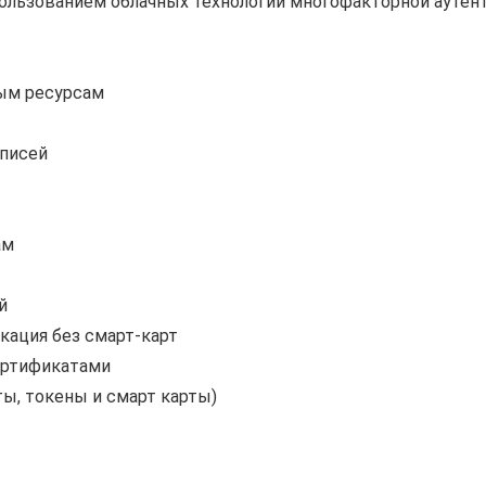
пользованием облачных технологий многофакторной ауте
ым ресурсам
аписей
ам
й
кация без смарт-карт
ертификатами
ы, токены и смарт карты)