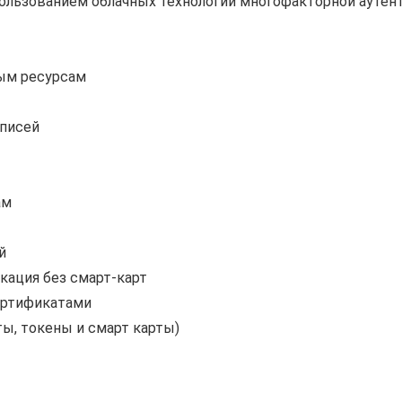
пользованием облачных технологий многофакторной ауте
ым ресурсам
аписей
ам
й
кация без смарт-карт
ертификатами
ы, токены и смарт карты)