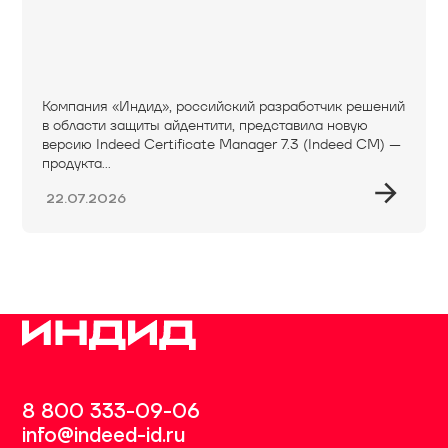
Компания «Индид», российский разработчик решений
в области защиты айдентити, представила новую
версию Indeed Certificate Manager 7.3 (Indeed CM) —
продукта...
22.07.2026
8 800 333-09-06
info@indeed-id.ru