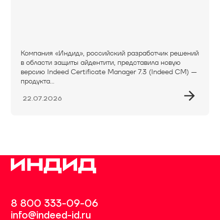
Компания «Индид», российский разработчик решений
в области защиты айдентити, представила новую
версию Indeed Certificate Manager 7.3 (Indeed CM) —
продукта...
22.07.2026
8 800 333-09-06
info@indeed-id.ru