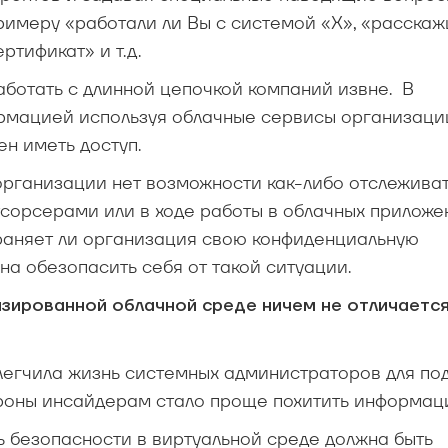
римеру «работали ли Вы с системой «Х», «расскажи
тификат» и т.д.
работать с длинной цепочкой компаний извне. В
рмацией используя облачные сервисы организации
ен иметь доступ.
 организации нет возможности как-либо отслежива
тсорсерами или в ходе работы в облачных приложе
раняет ли организация свою конфиденциальную
а обезопасить себя от такой ситуации.
изированной облачной среде ничем не отличается
блегчила жизнь системных администраторов для п
тороны инсайдерам стало проще похитить информац
ь безопасности в виртуальной среде должна быть