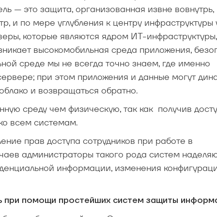
ь — это защита, организованная извне вовнутрь, 
р, и по мере углубления к центру инфраструктуры
веры, которые являются ядром ИТ-инфраструктуры,
озникает высокомобильная среда приложения, безо
ной среде мы не всегда точно знаем, где именно
сервере; при этом приложения и данные могут дин
облако и возвращаться об­ратно.
ую среду чем физическую, так как получив досту
ко всем системам.
ение прав доступа сотрудников при работе в
учаев администраторы такого рода систем наделя
иденциальной информации, изменения конфигурац
 при помощи простейших систем защиты информ