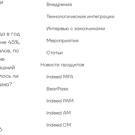
ли
Внедрения
Технологические интеграции
Интервью с заказчиками
да в год
Мероприятия
не 45%,
лов, по
Статьи
же
Новости продуктов
няшний
лось ли
Indeed MFA
щика?
BearPass
Indeed PAM
Indeed AM
Indeed CM
6