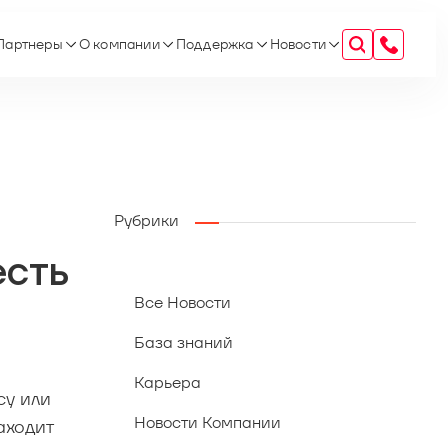
Партнеры
О компании
Поддержка
Новости
Рубрики
есть
Все Новости
База знаний
Карьера
су или
Новости Компании
аходит