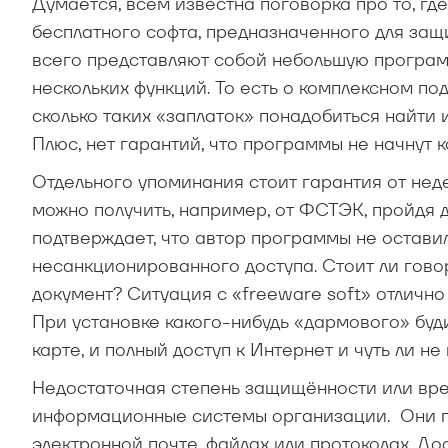
Думается, всем известна поговорка про то, гд
бесплатного софта, предназначенного для за
всего представляют собой небольшую програм
нескольких функций. То есть о комплексном под
сколько таких «заплаток» понадобиться найти 
Плюс, нет гарантий, что программы не начнут 
Отдельного упоминания стоит гарантия от не
можно получить, например, от ФСТЭК, пройдя д
подтверждает, что автор программы не оставил
несанкционированного доступа. Стоит ли говор
документ? Ситуация с «freeware soft» отличн
При установке какого-нибудь «дармового» буд
карте, и полный доступ к Интернет и чуть ли не 
Недостаточная степень защищённости или вр
информационные системы организации. Они по
электронной почте, файлах или протоколах. До