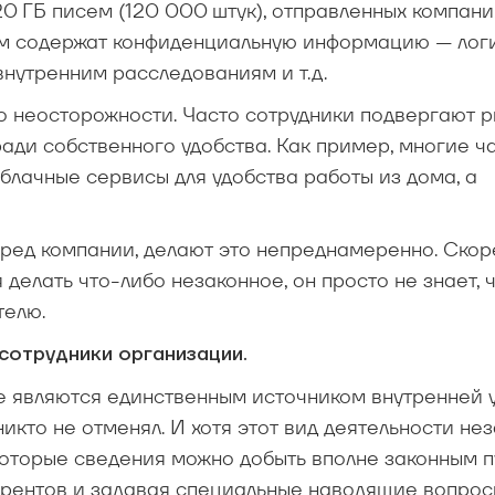
0 ГБ писем (120 000 штук), отправленных компани
сем содержат конфиденциальную информацию — лог
внутренним расследованиям и т.д.
о неосторожности. Часто сотрудники подвергают р
ди собственного удобства. Как пример, многие ч
лачные сервисы для удобства работы из дома, а
 вред компании, делают это непреднамеренно. Ско
делать что-либо незаконное, он просто не знает, 
телю.
сотрудники организации.
е являются единственным источником внутренней 
то не отменял. И хотя этот вид деятельности нез
которые сведения можно добыть вполне законным п
урентов и задавая специальные наводящие вопрос