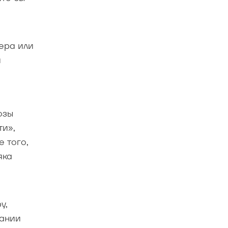
ера или
й
озы
ти»,
 того,
яка
у,
пании