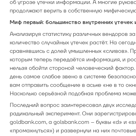
об угрозе утечки информации. А многие руково
продолжают верить в собственную мифическую
Миф первый: большинство внутренних утечек
Анализируя статистику различных вендоров за п
количество случайных утечек растёт. На сегод
сравнявшись с долей умышленных «сливов». Пр
которым теперь передаётся информация, и рос
нельзя обойти стороной человеческий фактор.
день самое слабое звено в системе безопасно
вам отправить сообщение в аське «не в то ок
Насколько серьёзной подобная проблема може
Последний вопрос заинтересовал двух исследо
радикальный эксперимент. Они зарегистриров
goldbank.com, а golsbank.com – буквы «d» и «s
«промахнуться») и развернули на них почтовые