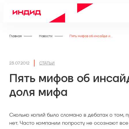
Главная
Новости
Пять мифов об инсайде или в каждом мифе есть доля мифа
23.07.2012
СТАТЬИ
Пять мифов об инсай
доля мифа
Сколько копий было сломано в дебатах о том, 
нет. Часто компании попросту не осознают все