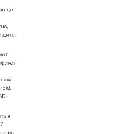
 чаще
но,
ащиты.
кат
ификат
такой
oid.
SD-
ть в
ой
что бы