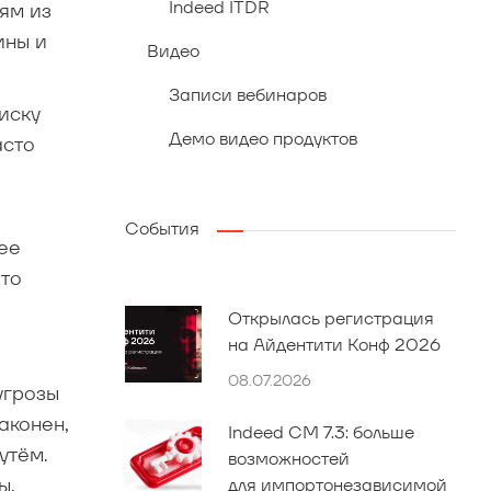
Indeed ITDR
ям из
ины и
Видео
Записи вебинаров
иску
Демо видео продуктов
асто
События
рее
что
Открылась регистрация
на Айдентити Конф 2026
08.07.2026
угрозы
аконен,
Indeed CM 7.3: больше
утём.
возможностей
ы,
для импортонезависимой