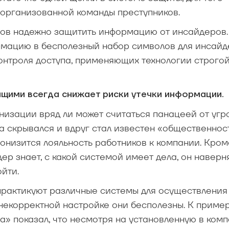
организованной команды преступников.
бов надежно защитить информацию от инсайдеров.
ацию в бесполезный набор символов для инсайд
онтроля доступа, применяющих технологии строго
ащими всегда снижает риски утечки информации.
изации вряд ли может считаться панацеей от угр
а скрывался и вдруг стал известен «общественнос
онизится лояльность работников к компании. Кроме
дер знает, с какой системой имеет дела, он наверн
ойти.
 практикуют различные системы для осуществления
некорректной настройке они бесполезны. К пример
» показал, что несмотря на установленную в ком