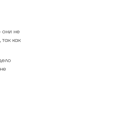
 они не
 так как
дело
 не
е