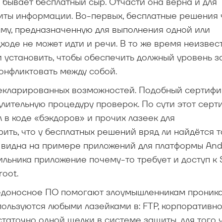
е бывает бесплатный сыр. Отчасти она верна и для
щиты информации. Во-первых, бесплатные решения
му, предназначенную для выполнения одной или
ходе не может идти и речи. В то же время неизвест
и установить, чтобы обеспечить должный уровень з
конфликтовать между собой.
декларированных возможностей. Подобный сертифи
лительную процедуру проверок. По сути этот серт
 в коде «бэкдоров» и прочих лазеек для
ить, что у бесплатных решений вряд ли найдётся 
о видна на примере приложений для платформы Andr
ильника приложение почему-то требует и доступ к 
root.
едоносное ПО помогают злоумышленникам проника
льзуются любыми лазейками в: FTP, корпоративн
статочно одной щелки в системе защиты, для того 