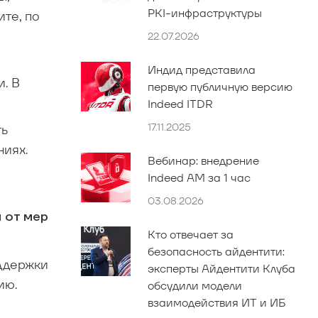
PKI-инфраструктуры
те, по
22.07.2026
Индид представила
. В
первую публичную версию
Indeed ITDR
17.11.2025
ть
ниях.
Вебинар: внедрение
Indeed AM за 1 час
03.08.2026
 от мер
Кто отвечает за
безопасность айдентити:
оддержки
эксперты Айдентити Клуба
ию.
обсудили модели
взаимодействия ИТ и ИБ