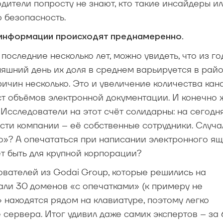
дители попросту не знают, кто такие инсайдеры и
 безопасность.
 информации происходят преднамеренно.
оследние несколько лет, можно увидеть, что из го
няшний день их доля в среднем варьируется в райо
ичин несколько. Это и увеличение количества кана
т объёмов электронной документации. И конечно 
 Исследователи на этот счёт солидарны: на сегод
сти компании – её собственные сотрудники. Случа
но»? А опечататься при написании электронного я
т быть для крупной корпорации?
вателей из Godai Group, которые решились на
али 30 доменов «с опечатками» (к примеру не
» находятся рядом на клавиатуре, поэтому легко
 сервера. Итог удивил даже самих экспертов – за 