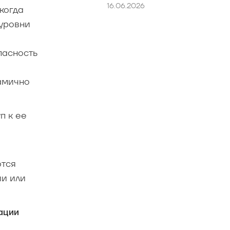
16.06.2026
когда
 уровни
пасность
а­мично
п к ее
ются
ии или
ации