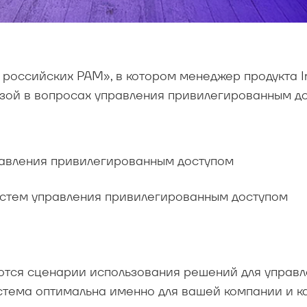
 российских PAM», в котором менеджер продукта 
изой в вопросах управления привилегированным до
равления привилегированным доступом
истем управления привилегированным доступом
яются сценарии использования решений для управ
тема оптимальна именно для вашей компании и к