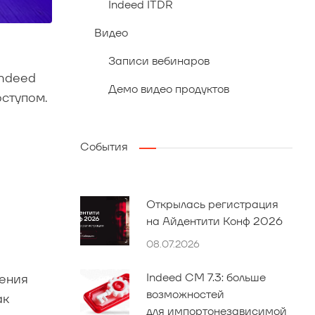
Indeed ITDR
Видео
Записи вебинаров
Indeed
Демо видео продуктов
ступом.
События
Открылась регистрация
на Айдентити Конф 2026
08.07.2026
Indeed CM 7.3: больше
ления
возможностей
ак
для импортонезависимой