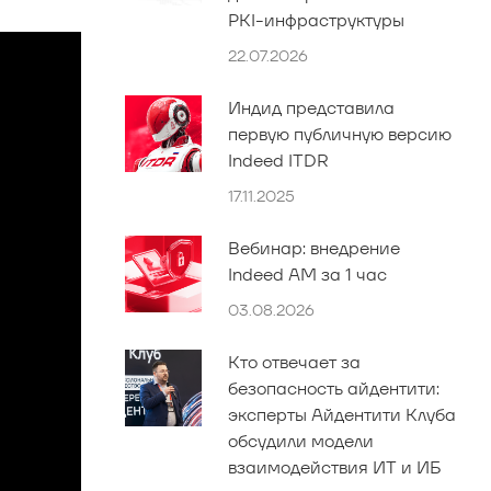
PKI-инфраструктуры
22.07.2026
Индид представила
первую публичную версию
Indeed ITDR
17.11.2025
Вебинар: внедрение
Indeed AM за 1 час
03.08.2026
Кто отвечает за
безопасность айдентити:
эксперты Айдентити Клуба
обсудили модели
взаимодействия ИТ и ИБ