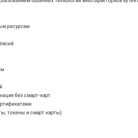
пользованием облачных технологий многофакторной ауте
ым ресурсам
аписей
ам
й
кация без смарт-карт
ертификатами
ы, токены и смарт карты)