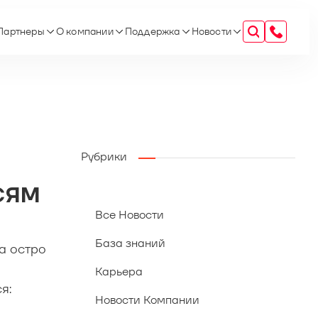
Партнеры
О компании
Поддержка
Новости
Рубрики
сям
Все Новости
База знаний
а остро
Карьера
я:
Новости Компании