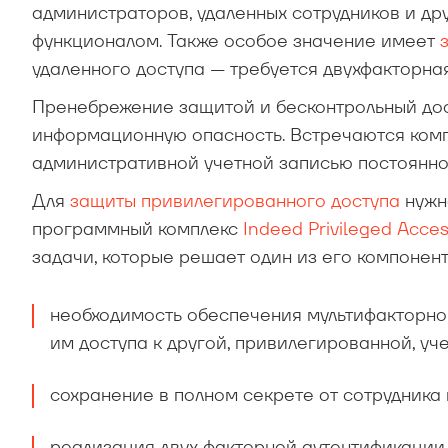
администраторов, удаленных сотрудников и д
функционалом. Также особое значение имеет
з
удаленного доступа — требуется двухфакторная
Пренебрежение защитой и бесконтрольный дос
информационную опасность. Встречаются компа
административной учетной записью постоянно. 
Для
защиты привилегированного доступа
нужн
программный комплекс
Indeed Privileged Acc
задачи, которые решает один из его компонен
необходимость обеспечения мультифакторно
им доступа к другой, привилегированной, уч
сохранение в полном секрете от сотрудника 
реализация двух факторной аутентификации 