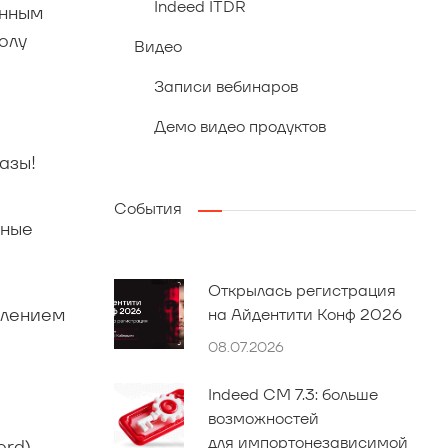
Indeed ITDR
енным
олу
Видео
Записи вебинаров
Демо видео продуктов
азы!
События
вные
Открылась регистрация
влением
на Айдентити Конф 2026
08.07.2026
Indeed CM 7.3: больше
возможностей
для импортонезависимой
rd).