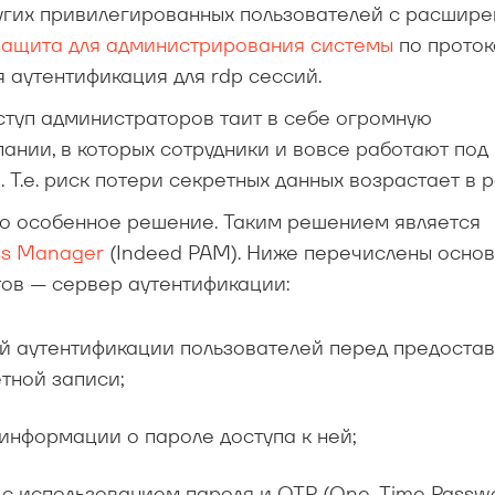
ругих привилегированных пользователей с расшир
ащита для администрирования системы
по проток
 аутентификация для rdp сессий.
туп администраторов таит в себе огромную
нии, в которых сотрудники и вовсе работают под
Т.е. риск потери секретных данных возрастает в р
о особенное решение. Таким решением является
ess Manager
(Indeed PAM). Ниже перечислены осно
тов — сервер аутентификации:
й аутентификации пользователей перед предоста
етной записи;
информации о пароле доступа к ней;
с использованием пароля и OTP (One-Time Passwo