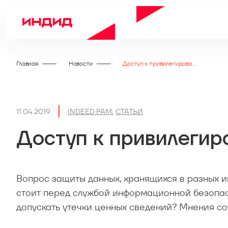
Главная
Новости
Доступ к привилегированным учетным записям
11.04.2019
INDEED PAM
,
СТАТЬИ
Доступ к привилеги
Вопрос защиты данных, хранящихся в разных 
стоит перед службой информационной безопасн
допускать утечки ценных сведений? Мнения сот