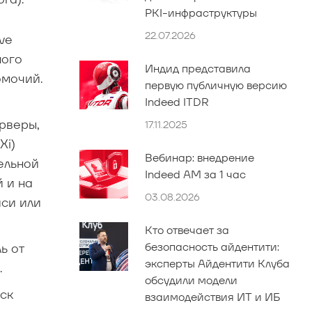
PKI-инфраструктуры
22.07.2026
ve
ного
Индид представила
омочий.
первую публичную версию
Indeed ITDR
рверы,
17.11.2025
Xi)
Вебинар: внедрение
ельной
Indeed AM за 1 час
 и на
03.08.2026
иси или
Кто отвечает за
безопасность айдентити:
ь от
эксперты Айдентити Клуба
.
обсудили модели
ск
взаимодействия ИТ и ИБ