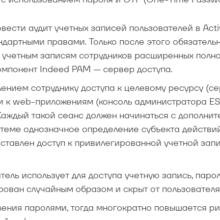
вести аудит учетных записей пользователей в Acti
андартными правами. Только после этого обязатель
 учетным записям сотрудников расширенных полн
компонент Indeed PAM — сервер доступа.
ением сотруднику доступа к целевому ресурсу (се
и к web-приложениям (консоль администратора ES
Каждый такой сеанс должен начинаться с дополнит
стеме однозначное определение субъекта действий
оставлен доступ к привилегированной учетной зап
тель использует для доступа учетную запись, парол
рован случайным образом и скрыт от пользователя
ления паролями, тогда многократно повышается ри