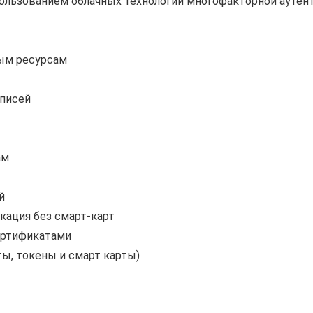
пользованием облачных технологий многофакторной ауте
ым ресурсам
аписей
ам
й
кация без смарт-карт
ертификатами
ы, токены и смарт карты)