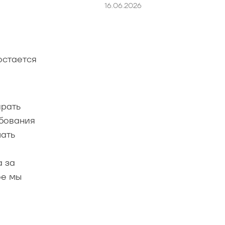
16.06.2026
остается
ирать
ебования
шать
а за
ое мы