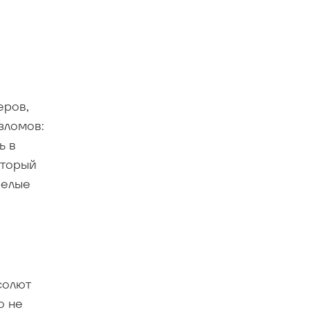
еров,
зломов:
ь в
оторый
релые
солют
о не