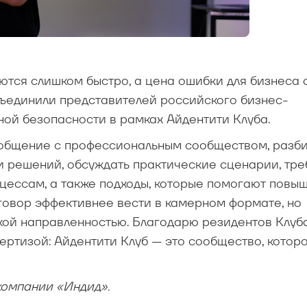
ются слишком быстро, а цена ошибки для бизнеса 
бъединили представителей российского бизнес-
ой безопасности в рамках Айдентити Клуба.
 общение с профессиональным сообществом, разб
и решений, обсуждать практические сценарии, тр
цессам, а также подходы, которые помогают повы
говор эффективнее вести в камерном формате, но
кой направленностью. Благодарю резидентов Клуб
пертизой: Айдентити Клуб — это сообщество, котор
компании «Индид».