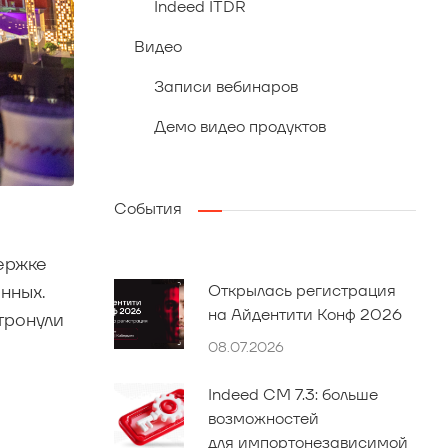
Indeed ITDR
Видео
Записи вебинаров
Демо видео продуктов
События
ержке
Открылась регистрация
нных.
на Айдентити Конф 2026
тронули
08.07.2026
Indeed CM 7.3: больше
возможностей
для импортонезависимой