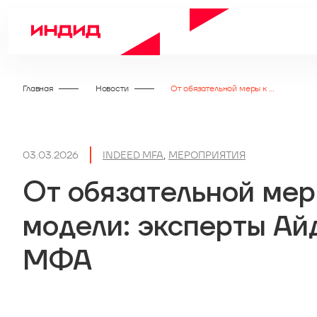
Главная
Новости
От обязательной меры к риск-ориентированной модели: эксперты Айдентити Клуба о будущем МФА
03.03.2026
INDEED MFA
,
МЕРОПРИЯТИЯ
От обязательной мер
модели: эксперты Ай
МФА