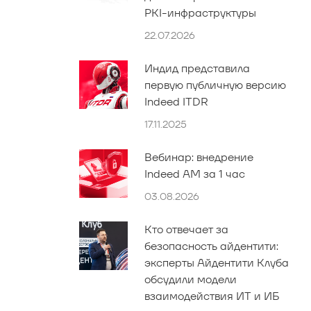
PKI-инфраструктуры
22.07.2026
Индид представила
первую публичную версию
Indeed ITDR
17.11.2025
Вебинар: внедрение
Indeed AM за 1 час
03.08.2026
Кто отвечает за
безопасность айдентити:
эксперты Айдентити Клуба
обсудили модели
взаимодействия ИТ и ИБ