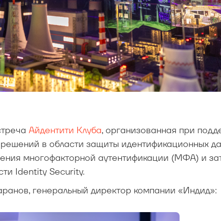
стреча
Айдентити Клуба
, организованная при подд
 решений в области защиты идентификационных да
рения многофакторной аутентификации (МФА) и за
 Identity Security.
аранов, генеральный директор компании «Индид»: