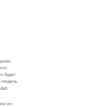
орная
 что
о будет
ю модель
дур.
али on-