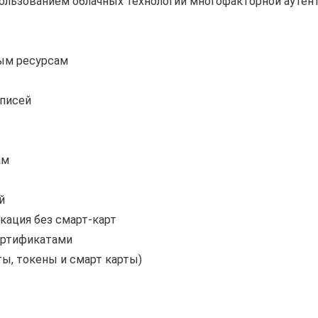
пользованием облачных технологий многофакторной ауте
ым ресурсам
аписей
ам
й
кация без смарт-карт
ертификатами
ы, токены и смарт карты)