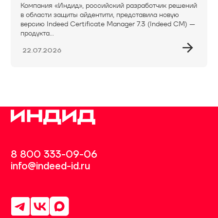
Компания «Индид», российский разработчик решений
в области защиты айдентити, представила новую
версию Indeed Certificate Manager 7.3 (Indeed CM) —
продукта...
22.07.2026
8 800 333-09-06
info@indeed-id.ru