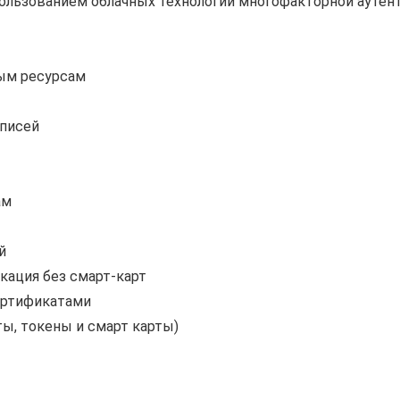
пользованием облачных технологий многофакторной ауте
ым ресурсам
аписей
ам
й
кация без смарт-карт
ертификатами
ы, токены и смарт карты)