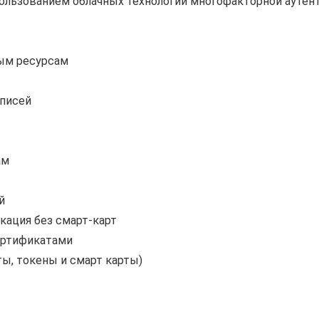
пользованием облачных технологий многофакторной ауте
ым ресурсам
аписей
ам
й
кация без смарт-карт
ертификатами
ы, токены и смарт карты)