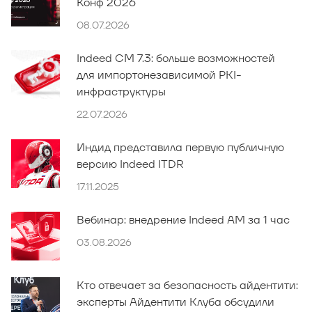
Конф 2026
08.07.2026
Indeed CM 7.3: больше возможностей
для импортонезависимой PKI-
инфраструктуры
22.07.2026
Индид представила первую публичную
версию Indeed ITDR
17.11.2025
Вебинар: внедрение Indeed AM за 1 час
03.08.2026
Кто отвечает за безопасность айдентити:
эксперты Айдентити Клуба обсудили