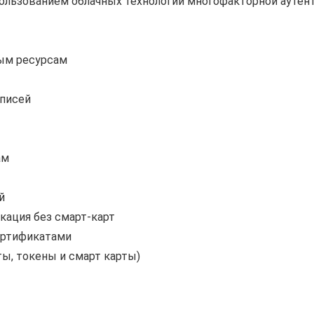
пользованием облачных технологий многофакторной ауте
ым ресурсам
аписей
ам
й
кация без смарт-карт
ертификатами
ы, токены и смарт карты)