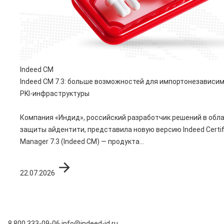
Indeed CM
Indeed CM 7.3: больше возможностей для импортонезависи
PKI-инфраструктуры
Компания «Индид», российский разработчик решений в обл
защиты айдентити, представила новую версию Indeed Certif
Manager 7.3 (Indeed CM) — продукта...
22.07.2026
8 800 333-09-06
info@indeed-id.ru