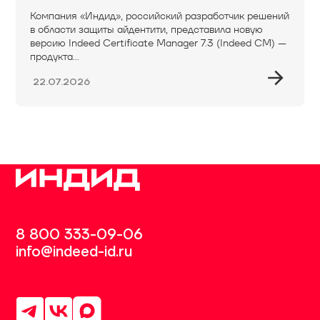
Компания «Индид», российский разработчик решений
в области защиты айдентити, представила новую
версию Indeed Certificate Manager 7.3 (Indeed CM) —
продукта...
22.07.2026
8 800 333-09-06
info@indeed-id.ru