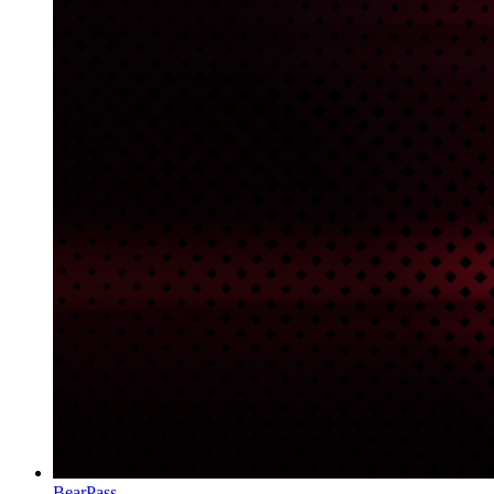
BearPass