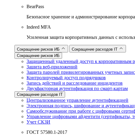
BearPass
Безопасное хранение и администрирование корпора
Indeed MFA
Усиленная защита корпоративных данных с исполь
Сокращение рисков ИБ
Сокращение расходов IT
Сокращение рисков ИБ
Защищенный удаленный доступ к корпоративным р
Защита веб-приложений
Защита паролей привилегированных учетных запи
Контролируемый доступ подрядчиков
Запись действий и расследование инцидентов
Двухфакторная аутентификация по смарт-картам
Сокращение расходов IT
Централизованное управление аутентификацией
Электронная подпись, шифрование и аутентификаци
Самообслуживание при работе с цифровыми серти
Управление цифровыми айдентити (сертификаты, т
Учет СКЗИ
ГОСТ 57580.1-2017