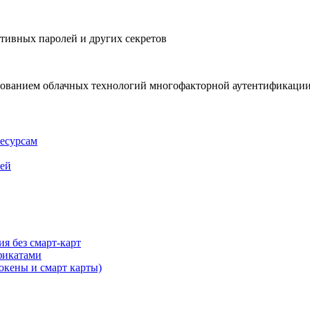
тивных паролей и других секретов
зованием облачных технологий многофакторной аутентификаци
есурсам
сей
я без смарт-карт
фикатами
окены и смарт карты)